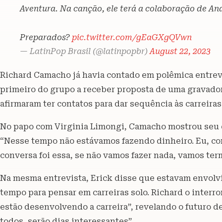
Aventura. Na canção, ele terá a colaboração de An
Preparados?
pic.twitter.com/gEaGXgQVwn
— LatinPop Brasil (@latinpopbr)
August 22, 2023
Richard Camacho já havia contado em polêmica entrevi
primeiro do grupo a receber proposta de uma gravador
afirmaram ter contatos para dar sequência às carreiras
No papo com Virginia Limongi, Camacho mostrou seu
“Nesse tempo não estávamos fazendo dinheiro. Eu, com
conversa foi essa, se não vamos fazer nada, vamos ter
Na mesma entrevista, Erick disse que estavam envolv
tempo para pensar em carreiras solo. Richard o interr
estão desenvolvendo a carreira”, revelando o futuro de
todos, serão dias interessantes”.