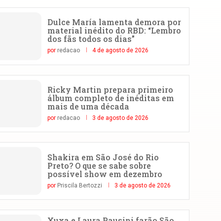
Dulce María lamenta demora por
material inédito do RBD: “Lembro
dos fãs todos os dias”
por
redacao
4 de agosto de 2026
Ricky Martin prepara primeiro
álbum completo de inéditas em
mais de uma década
por
redacao
3 de agosto de 2026
Shakira em São José do Rio
Preto? O que se sabe sobre
possível show em dezembro
por
Priscila Bertozzi
3 de agosto de 2026
Xuxa e Laura Pausini farão São