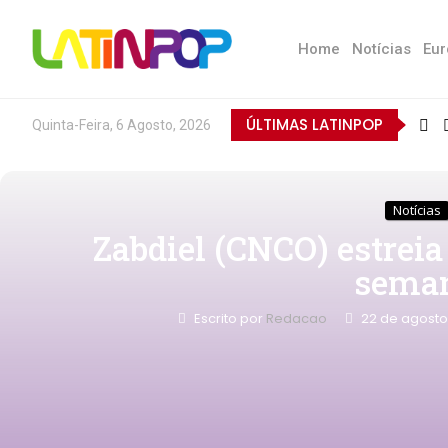
Home
Notícias
Eur
ÚLTIMAS LATINPOP
Quinta-Feira, 6 Agosto, 2026
Notícias
Zabdiel (CNCO) estreia 
sema
Escrito por
Redacao
22 de agosto