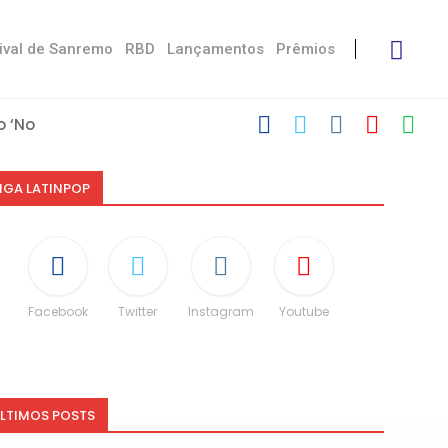
ival de Sanremo
RBD
Lançamentos
Prêmios
 ‘No Stress’
’
 com Damiano
 Victoria De...
Måneskin
i: “Não é uma...
espeito às diferenças”
O e dá spoiler...
IGA LATINPOP
Facebook
Twitter
Instagram
Youtube
LTIMOS POSTS