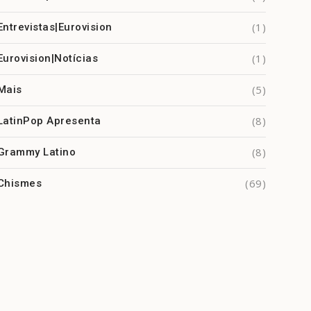
(1)
Entrevistas|Eurovision
(1)
Eurovision|Notícias
(5)
Mais
(8)
LatinPop Apresenta
(8)
Grammy Latino
(69)
Chismes