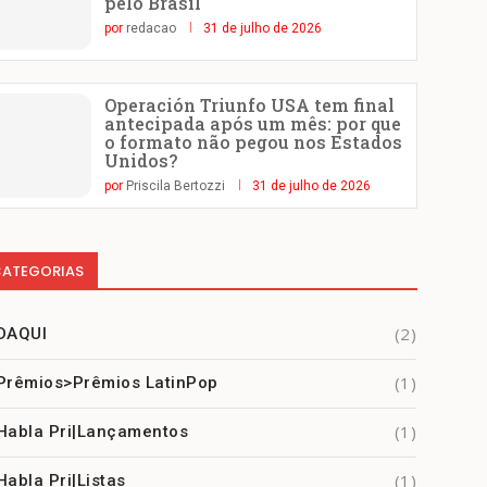
pelo Brasil
por
redacao
31 de julho de 2026
Operación Triunfo USA tem final
antecipada após um mês: por que
o formato não pegou nos Estados
Unidos?
por
Priscila Bertozzi
31 de julho de 2026
ATEGORIAS
(2)
DAQUI
(1)
Prêmios>Prêmios LatinPop
(1)
Habla Pri|Lançamentos
(1)
Habla Pri|Listas