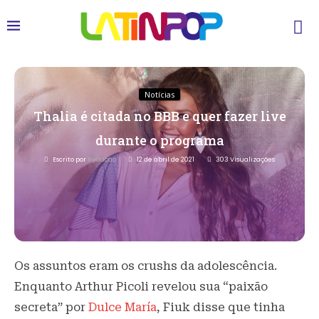
Notícias
Thalia é citada no BBB e quer fazer live
durante o programa
Escrito por
Redacao
12 de abril de 2021
303
Visualizações
Os assuntos eram os crushs da adolescência.
Enquanto Arthur Picoli revelou sua “paixão
secreta” por
Dulce María
, Fiuk disse que tinha