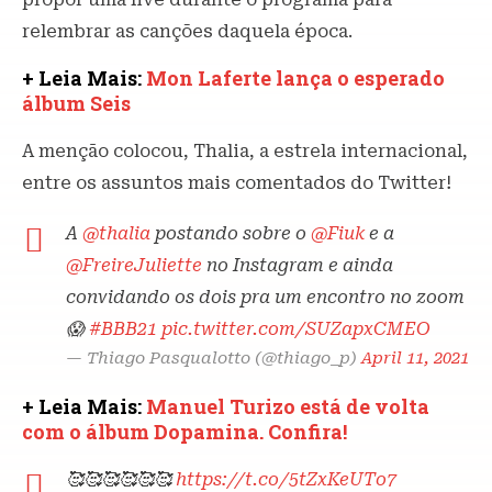
relembrar as canções daquela época.
+ Leia Mais:
Mon Laferte lança o esperado
álbum Seis
A menção colocou, Thalia, a estrela internacional,
entre os assuntos mais comentados do Twitter!
A
@thalia
postando sobre o
@Fiuk
e a
@FreireJuliette
no Instagram e ainda
convidando os dois pra um encontro no zoom
😱
#BBB21
pic.twitter.com/SUZapxCMEO
— Thiago Pasqualotto (@thiago_p)
April 11, 2021
+ Leia Mais:
Manuel Turizo está de volta
com o álbum Dopamina. Confira!
🥰🥰🥰🥰🥰🥰
https://t.co/5tZxKeUTo7