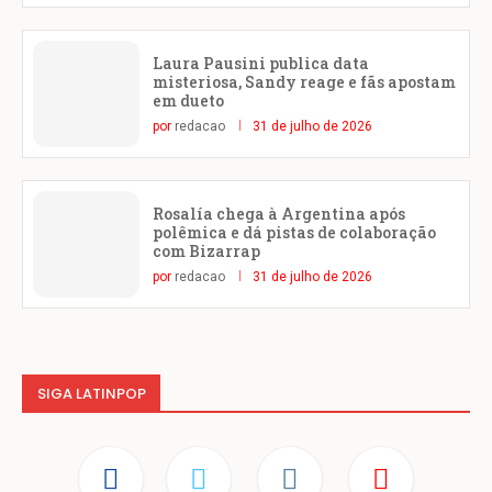
Laura Pausini publica data
misteriosa, Sandy reage e fãs apostam
em dueto
por
redacao
31 de julho de 2026
Rosalía chega à Argentina após
polêmica e dá pistas de colaboração
com Bizarrap
por
redacao
31 de julho de 2026
SIGA LATINPOP