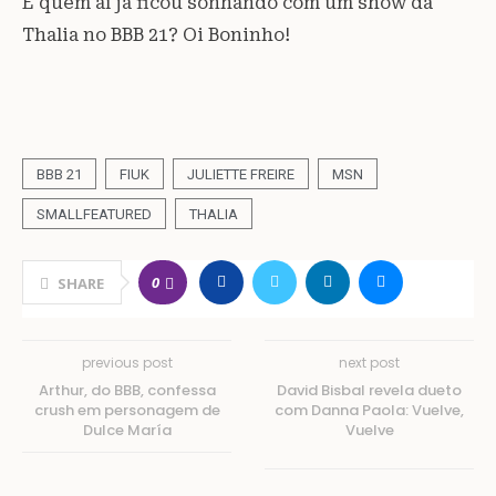
E quem aí já ficou sonhando com um show da
Thalia no BBB 21? Oi Boninho!
BBB 21
FIUK
JULIETTE FREIRE
MSN
SMALLFEATURED
THALIA
0
SHARE
previous post
next post
Arthur, do BBB, confessa
David Bisbal revela dueto
crush em personagem de
com Danna Paola: Vuelve,
Dulce María
Vuelve