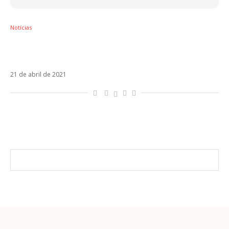
Notícias
Mahmood lança o single Zero e anuncia
novo disco para junho
21 de abril de 2021