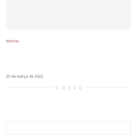
Notícias
Macaco antecipa o álbum Vuélame El
Corazón com Quiéreme Bien, parceria
inédita com Leiva
25 de março de 2022