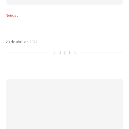
Notícias
La Guerra De Los Besos é a parceria de
Macaco, Ana Mena e Bejo
29 de abril de 2022