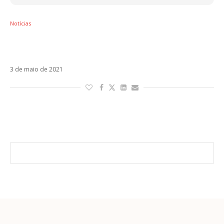
Notícias
Maluma surpreende e estreia a inédita Vamo
‘a Gozárnola
3 de maio de 2021