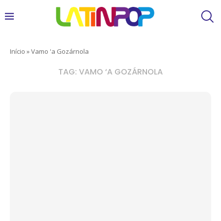
Início
»
Vamo 'a Gozárnola
TAG:
VAMO ‘A GOZÁRNOLA