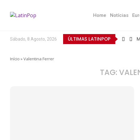
Home
Notícias
Eur
ÚLTIMAS LATINPOP
M
Sábado, 8 Agosto, 2026
B
E
Q
T
N
D
E
L
A
O
Início
»
Valentina Ferrer
TAG:
VALE