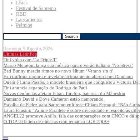
Listas
Festival de Sanremo
RBD
Lançamentos
Prêmios
Search
Domingo, 9 Agosto, 2026
Últimas LatinPop
Tini volta com ‘La Triple T’
Marco Mengoni lança sua música para o verão italiano ‘No Stress’
Bad Bunny mescla ritmos no novo álbum ‘Verano sin ti’
Ex confirma ruptura e revela relacionamento aberto com Damiano
Quem é Luna Passos, a modelo brasileira que conquistou Victoria De.
Tini anuncia separação de Rodrigo de Paul
Novas denúncias afetam Ethan Torchio, baterista do Måneskin
Damiano David e Dove Cameron estão namorando
Escolha de Fedez para Sanremo enfurece Chiara Ferragni: “Não é uma
Laura Pausini: “Anime Parallele é sobre diversidade e respeito às dife
ANGEL22 promove Anillo, fala das comparações com CNCO e dá spoi
O TOP 10 latino de músicas com temática LGBTQIA+