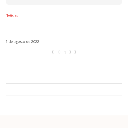
Notícias
Com Reik, Andrés Cepeda estreia Tu
Despertador
1 de agosto de 2022