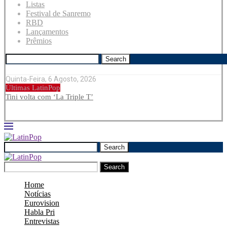
Listas
Festival de Sanremo
RBD
Lançamentos
Prêmios
Search
Quinta-Feira, 6 Agosto, 2026
Últimas LatinPop
Tini volta com ‘La Triple T’
Search
Search
Home
Notícias
Eurovision
Habla Pri
Entrevistas