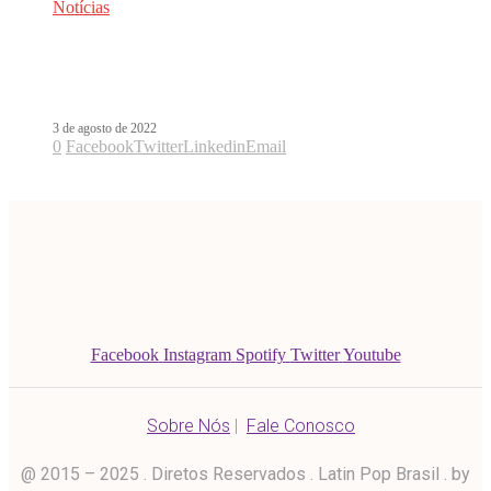
Notícias
Nova série de Maite Perroni na
Netflix ganha título em português
3 de agosto de 2022
0
Facebook
Twitter
Linkedin
Email
Facebook
Instagram
Spotify
Twitter
Youtube
Sobre Nós
|
Fale Conosco
@ 2015 – 2025 . Diretos Reservados . Latin Pop Brasil . by