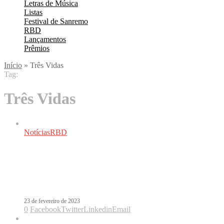
Letras de Música
Listas
Festival de Sanremo
RBD
Lançamentos
Prêmios
Início
»
Três Vidas
Tag:
Três Vidas
Notícias
RBD
Tríada (Três Vidas), nova série da
Maite Perroni, é a mais vista no
Brasil
23 de fevereiro de 2023
0
Facebook
Twitter
Linkedin
Email