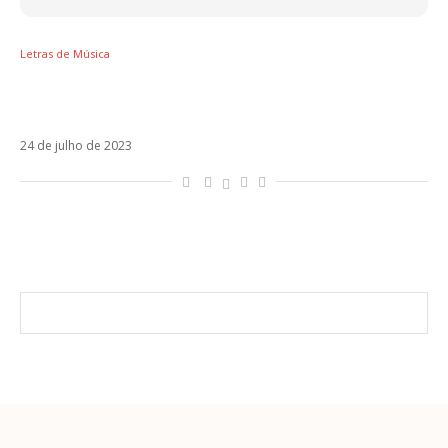
Letras de Música
Letra de K-Pop, a parceria de Travis Scott,
Bad Bunny e The Weeknd
24 de julho de 2023