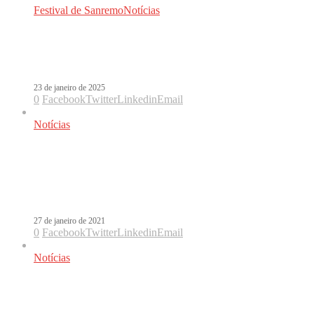
Festival de Sanremo
Notícias
Gaia levará Toquinho para o Festival
de Sanremo
23 de janeiro de 2025
0
Facebook
Twitter
Linkedin
Email
Notícias
Com Gipsy Kings e Jorge Drexler, C.
Tangana mostra tracklist de El
Madrileño
27 de janeiro de 2021
0
Facebook
Twitter
Linkedin
Email
Notícias
Tangana viaja ao Brasil com Comerte
Entera, uma bossa nova em