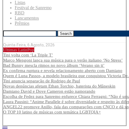
Listas
Festival de Sanremo
RBD
Lançamentos
Prêmios
Search
Quinta-Feira, 6 Agosto, 2026
Últimas LatinPop
Tini volta com ‘La Triple T’
Marco Mengoni lança sua música para o verão italiano ‘No Stress’
Bad Bunny mescla ritmos no novo álbum ‘Verano sin ti’
Ex confirma ruptura e revela relacionamento aberto com Damiano
Quem é Luna Passos, a modelo brasileira que conquistou Victoria De.
Tini anuncia separação de Rodrigo de Paul
Novas denúncias afetam Ethan Torchio, baterista do Måneskin
Damiano David e Dove Cameron estão namorando
Escolha de Fedez para Sanremo enfurece Chiara Ferragni: “Não é uma
Laura Pausini: “Anime Parallele é sobre diversidade e respeito às dife
ANGEL22 promove Anillo, fala das comparações com CNCO e dá spoi
O TOP 10 latino de músicas com temática LGBTQIA+