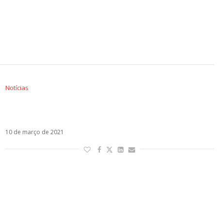
Notícias
Ti Raggiungerò é o título do novo single do Fred
De Palma
10 de março de 2021