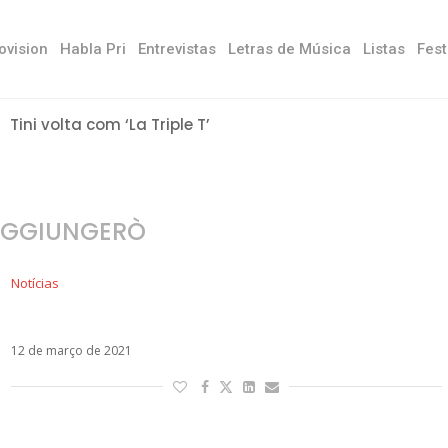
ovision
Habla Pri
Entrevistas
Letras de Música
Listas
Fest
Tini volta com ‘La Triple T’
AGGIUNGERÒ
Notícias
Fred de Palma estreia o single Ti Raggiungerò
12 de março de 2021