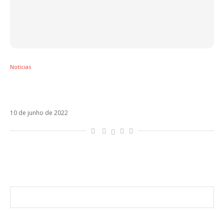
Notícias
Maluma lança seu novo álbum The Love
& Sex Tape
10 de junho de 2022