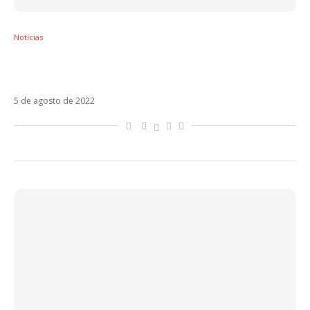
Notícias
Maluma publica seu novo clipe, Tsunami,
com De La Ghetto e Arcangel
5 de agosto de 2022