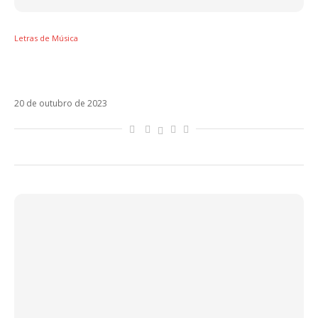
Letras de Música
Letra de Procura, música usada por Maluma
para revelar paternidade
20 de outubro de 2023