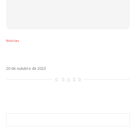
Notícias
Com “clipe-revelação”, Maluma anuncia que
será pai pela primeira vez
20 de outubro de 2023