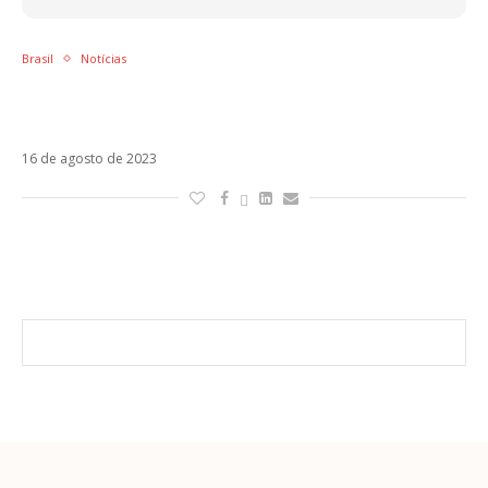
Brasil
Notícias
Com todas as regiões do país, Jão revela
datas da SUPERTURNÊ
16 de agosto de 2023