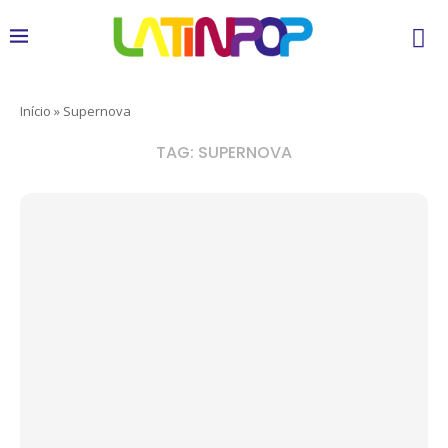
Início
»
Supernova
TAG:
SUPERNOVA