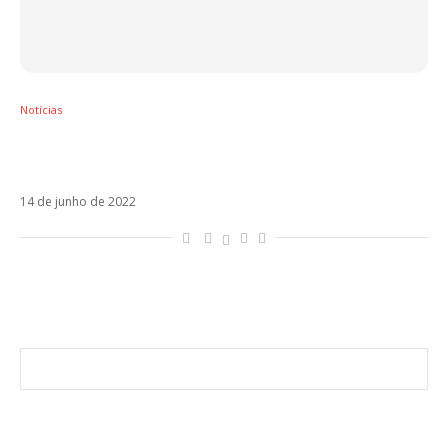
Notícias
RUGGERO é o protagonista de Supernova,
minissérie do Prime Video
14 de junho de 2022