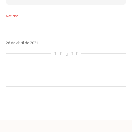
Notícias
RUGGERO antecipa primeiro álbum com a
romântica Si Tú No Estás
26 de abril de 2021