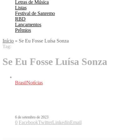
Letras de Música
Listas
Festival de Sanremo
RBD
Lançamentos
Prêmios
Início
»
Se Eu Fosse Luísa Sonza
Tag:
Se Eu Fosse Luísa Sonza
Brasil
Notícias
Documentário Se eu fosse Luísa Sonza
estreia em dezembro na Netflix
6 de setembro de 2023
0
Facebook
Twitter
Linkedin
Email