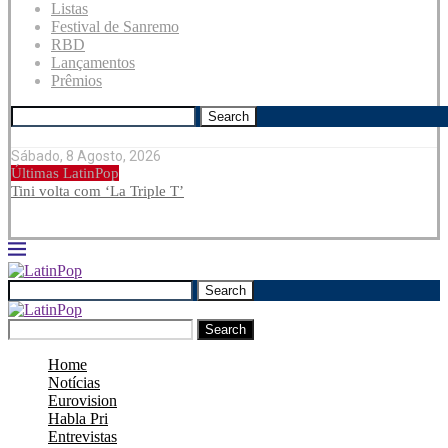
Listas
Festival de Sanremo
RBD
Lançamentos
Prêmios
Search
Sábado, 8 Agosto, 2026
Últimas LatinPop
Tini volta com ‘La Triple T’
Search
Search
Home
Notícias
Eurovision
Habla Pri
Entrevistas