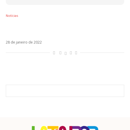
Notícias
Tanxugueiras e Rayden unem forças em
Averno
28 de janeiro de 2022