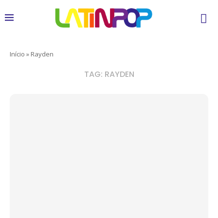
Início
»
Rayden
TAG:
RAYDEN