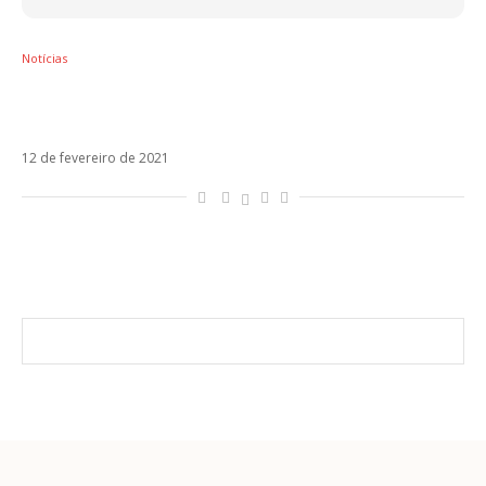
Notícias
Pablo Alborán canta Luan Santana e fãs
pedem dueto
12 de fevereiro de 2021