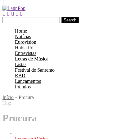
Search
Home
Notícias
Eurovision
Habla Pri
Entrevistas
Letras de Música
Listas
Festival de Sanremo
RBD
Lançamentos
Prêmios
Início
»
Procura
Tag:
Procura
Letras de Música