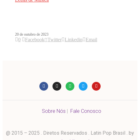
Letra de Procura, música usada por
Maluma para revelar paternidade
20 de outubro de 2023
0
Facebook
Twitter
Linkedin
Email
Sobre Nós
|
Fale Conosco
@ 2015 – 2025 . Diretos Reservados . Latin Pop Brasil . by