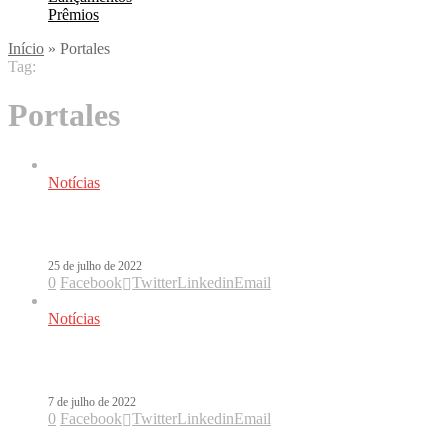
Prêmios
Início
»
Portales
Tag:
Portales
Notícias
Com participação de IZA, Tiago PZK p
25 de julho de 2022
0
Facebook
Twitter
Linkedin
Email
Notícias
Tiago PZK apresenta Casa de Chapa, n
7 de julho de 2022
0
Facebook
Twitter
Linkedin
Email