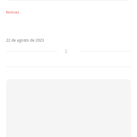
Notícias
Jão e Danna Paola dão indícios de
colaboração em Idiota
22 de agosto de 2023