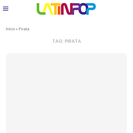
Início
»
Pirata
TAG:
PIRATA