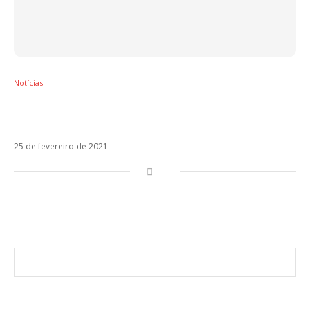
Notícias
Antonio José surpreende em Pirata ao lado
de Jerry Di
25 de fevereiro de 2021