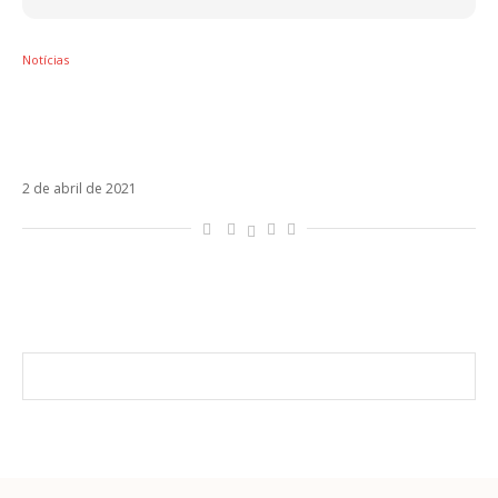
Notícias
Karol Sevilla e Pipe Bueno serão
protagonistas de Sempre Fui Eu, nova série
do Disney+
2 de abril de 2021