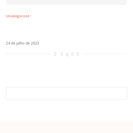
Uncategorized
Piango In Discoteca é o novo single da Mara
Sattei
24 de julho de 2023