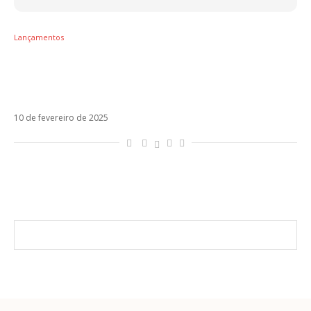
Lançamentos
TOP 10 – Lali resgata som noventista com
Miranda! e leva a medalha de ouro da
semana
10 de fevereiro de 2025