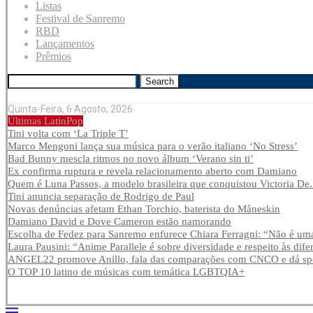
Listas
Festival de Sanremo
RBD
Lançamentos
Prêmios
Search
Quinta-Feira, 6 Agosto, 2026
Últimas LatinPop
Tini volta com ‘La Triple T’
Marco Mengoni lança sua música para o verão italiano ‘No Stress’
Bad Bunny mescla ritmos no novo álbum ‘Verano sin ti’
Ex confirma ruptura e revela relacionamento aberto com Damiano
Quem é Luna Passos, a modelo brasileira que conquistou Victoria De.
Tini anuncia separação de Rodrigo de Paul
Novas denúncias afetam Ethan Torchio, baterista do Måneskin
Damiano David e Dove Cameron estão namorando
Escolha de Fedez para Sanremo enfurece Chiara Ferragni: “Não é uma
Laura Pausini: “Anime Parallele é sobre diversidade e respeito às dife
ANGEL22 promove Anillo, fala das comparações com CNCO e dá spoi
O TOP 10 latino de músicas com temática LGBTQIA+