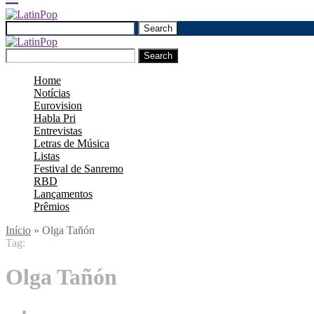
Search
Search
Home
Notícias
Eurovision
Habla Pri
Entrevistas
Letras de Música
Listas
Festival de Sanremo
RBD
Lançamentos
Prêmios
Início
»
Olga Tañón
Tag:
Olga Tañón