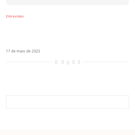
Entrevistas
Com ingressos esgotados, No Te Va Gustar
fala sobre shows no Brasil e põe fim a
boatos de separação
17 de maio de 2023