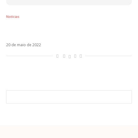
Notícias
Farruko faz críticas à fama no single
Nazareno. Veja!
20 de maio de 2022