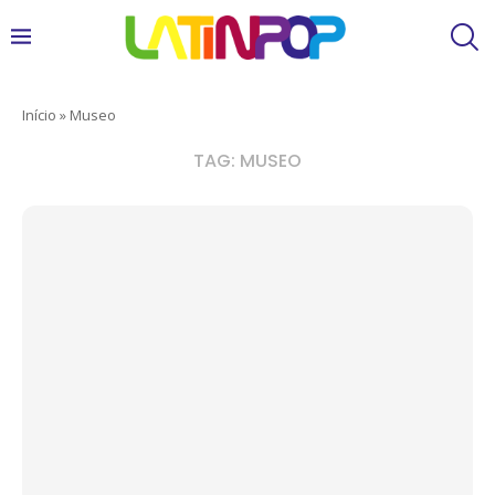
Início
»
Museo
TAG:
MUSEO