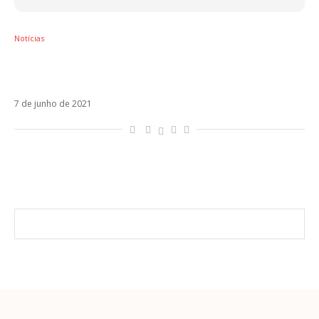
Notícias
RBD, Karol G, J Balvin: Veja os indicados ao
MTV Miaw 2021
7 de junho de 2021