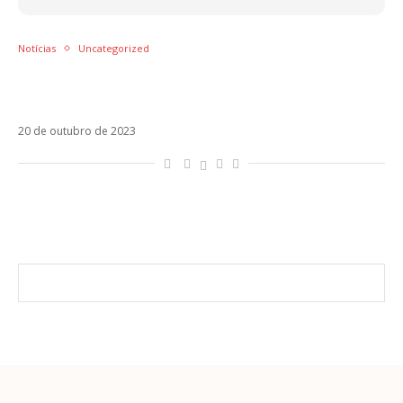
Notícias
Uncategorized
Guerra entre Israel e Hamas cancela o MTV
EMA 2023
20 de outubro de 2023