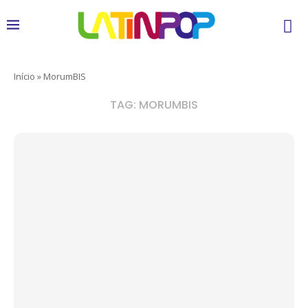
Início
»
MorumBIS
TAG:
MORUMBIS