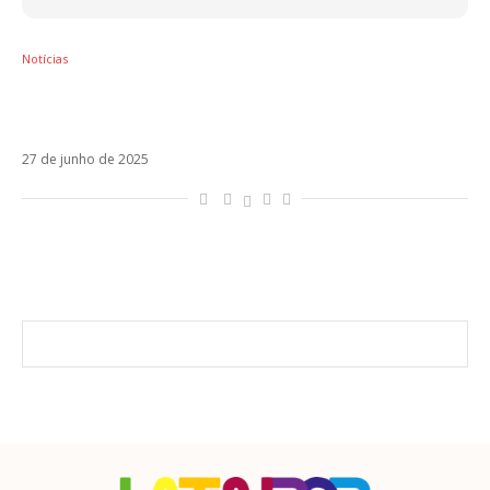
Notícias
Live Nation renova contrato com o MorumBIS
até 2031
27 de junho de 2025