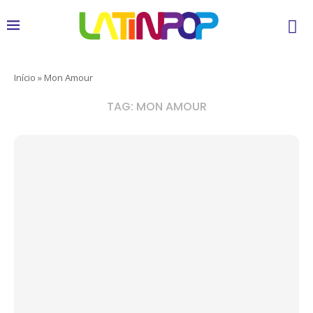
Início
»
Mon Amour
TAG:
MON AMOUR