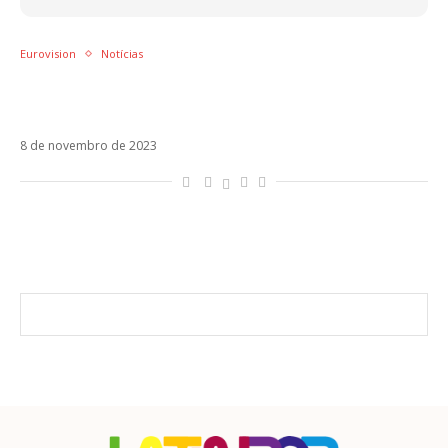
Eurovision
Notícias
França abre a temporada do Eurovision
2024 com Mon Amour
8 de novembro de 2023