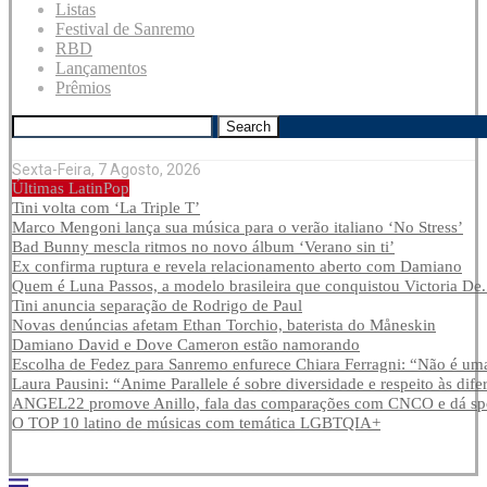
Listas
Festival de Sanremo
RBD
Lançamentos
Prêmios
Search
Sexta-Feira, 7 Agosto, 2026
Últimas LatinPop
Tini volta com ‘La Triple T’
Marco Mengoni lança sua música para o verão italiano ‘No Stress’
Bad Bunny mescla ritmos no novo álbum ‘Verano sin ti’
Ex confirma ruptura e revela relacionamento aberto com Damiano
Quem é Luna Passos, a modelo brasileira que conquistou Victoria De.
Tini anuncia separação de Rodrigo de Paul
Novas denúncias afetam Ethan Torchio, baterista do Måneskin
Damiano David e Dove Cameron estão namorando
Escolha de Fedez para Sanremo enfurece Chiara Ferragni: “Não é uma
Laura Pausini: “Anime Parallele é sobre diversidade e respeito às dife
ANGEL22 promove Anillo, fala das comparações com CNCO e dá spoi
O TOP 10 latino de músicas com temática LGBTQIA+