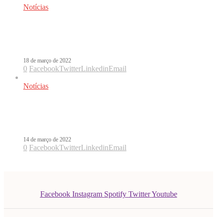
Notícias
Julieta Venegas está de volta com a
fresca Mismo Amor
18 de março de 2022
0
Facebook
Twitter
Linkedin
Email
Notícias
Julieta Venegas anuncia retorno com
o single Mismo Amor
14 de março de 2022
0
Facebook
Twitter
Linkedin
Email
Facebook
Instagram
Spotify
Twitter
Youtube