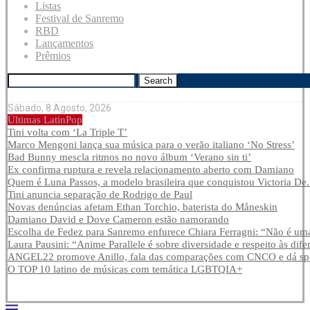
Listas
Festival de Sanremo
RBD
Lançamentos
Prêmios
Search
Sábado, 8 Agosto, 2026
Últimas LatinPop
Tini volta com ‘La Triple T’
Marco Mengoni lança sua música para o verão italiano ‘No Stress’
Bad Bunny mescla ritmos no novo álbum ‘Verano sin ti’
Ex confirma ruptura e revela relacionamento aberto com Damiano
Quem é Luna Passos, a modelo brasileira que conquistou Victoria De.
Tini anuncia separação de Rodrigo de Paul
Novas denúncias afetam Ethan Torchio, baterista do Måneskin
Damiano David e Dove Cameron estão namorando
Escolha de Fedez para Sanremo enfurece Chiara Ferragni: “Não é uma
Laura Pausini: “Anime Parallele é sobre diversidade e respeito às dife
ANGEL22 promove Anillo, fala das comparações com CNCO e dá spoi
O TOP 10 latino de músicas com temática LGBTQIA+