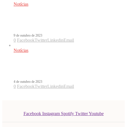
Notícias
Com Beèle, Sofía Reyes anuncia a
chegada de Cobarde
9 de outubro de 2023
0
Facebook
Twitter
Linkedin
Email
Notícias
Sofía Reyes anuncia a estreia do
álbum MILAMORES
4 de outubro de 2023
0
Facebook
Twitter
Linkedin
Email
Facebook
Instagram
Spotify
Twitter
Youtube