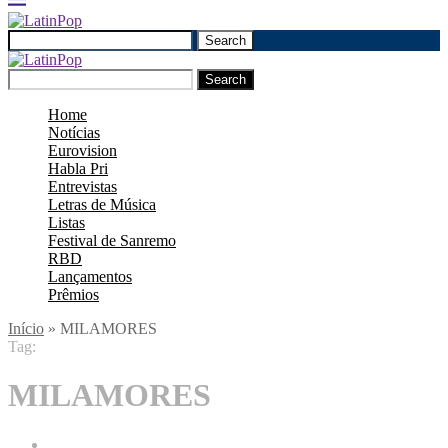
Search
Search
Home
Notícias
Eurovision
Habla Pri
Entrevistas
Letras de Música
Listas
Festival de Sanremo
RBD
Lançamentos
Prêmios
Início
»
MILAMORES
Tag:
MILAMORES