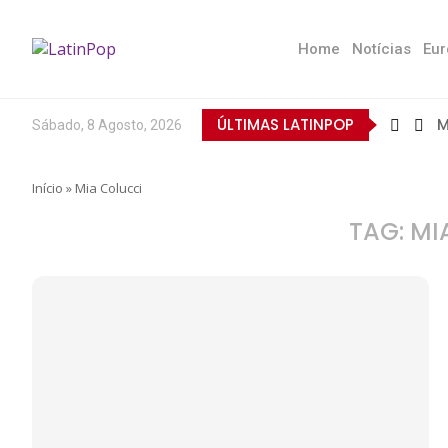
Home
Notícias
Eur
ÚLTIMAS LATINPOP
M
Sábado, 8 Agosto, 2026
B
E
Q
T
N
D
E
L
A
O
Início
»
Mia Colucci
TAG:
MI