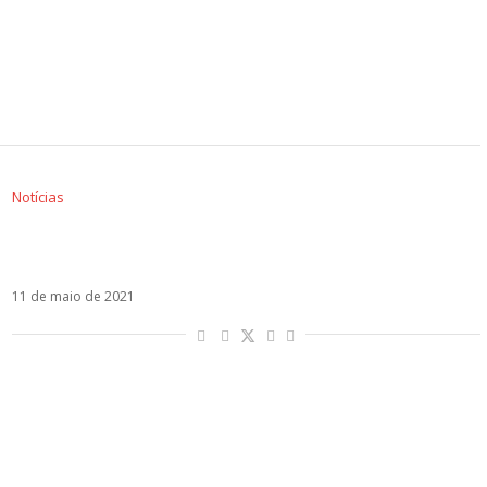
Notícias
Integrante do Now United queria viver Mia
Colucci em Rebelde
11 de maio de 2021