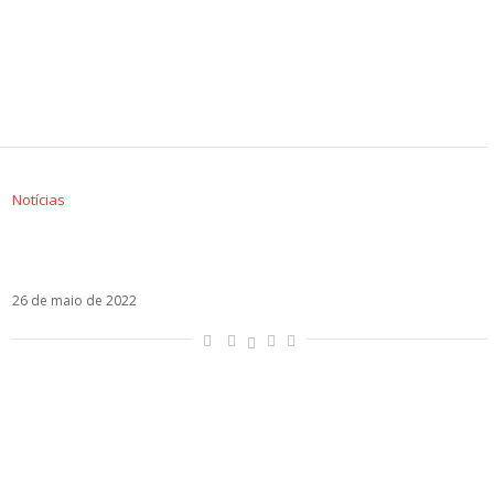
Notícias
Alfonso Herrera interage com Bad Bunny, cita
RBD e leva fãs à loucura
26 de maio de 2022