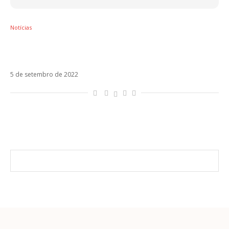
Notícias
Marco Mengoni vai estrear Materia (Pelle)
em outubro
5 de setembro de 2022