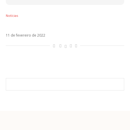
Notícias
Sofia Reyes lança álbum Mal de Amores
11 de fevereiro de 2022