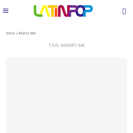
Início
»
Marry Me
TAG:
MARRY ME