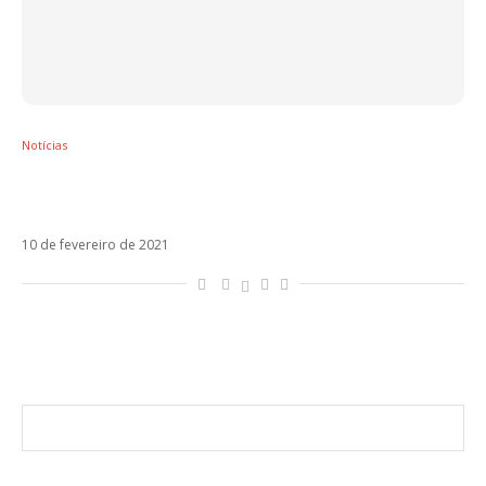
Notícias
Pandemia adia filme de Maluma e JLo para
2022
10 de fevereiro de 2021