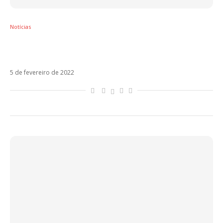
Notícias
Jennifer Lopez e Maluma lançam a trilha
sonora original do filme Marry Me
5 de fevereiro de 2022