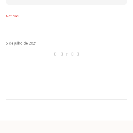
Notícias
Tchelo Cuevas lança Yo Era, versão em
espanhol de hit da dupla Marcos e Belutti
5 de julho de 2021