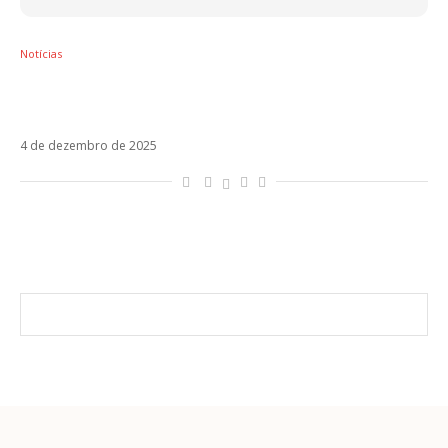
Notícias
Com data no Brasil, Rosalía anuncia a turnê
mundial LUX 2026
4 de dezembro de 2025