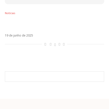
Notícias
Jesse y Joy vem ao Brasil pela primeira vez
em setembro
19 de junho de 2025