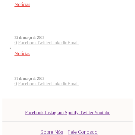
Notícias
Daddy Yankee diz adeus à música ao
som de Legendaddy. Ouça!
25 de março de 2022
0
Facebook
Twitter
Linkedin
Email
Notícias
Daddy Yankee anuncia aposentadoria
21 de março de 2022
0
Facebook
Twitter
Linkedin
Email
Facebook
Instagram
Spotify
Twitter
Youtube
Sobre Nós
|
Fale Conosco