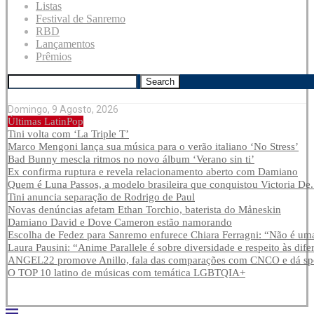
Listas
Festival de Sanremo
RBD
Lançamentos
Prêmios
Search
Domingo, 9 Agosto, 2026
Últimas LatinPop
Tini volta com ‘La Triple T’
Marco Mengoni lança sua música para o verão italiano ‘No Stress’
Bad Bunny mescla ritmos no novo álbum ‘Verano sin ti’
Ex confirma ruptura e revela relacionamento aberto com Damiano
Quem é Luna Passos, a modelo brasileira que conquistou Victoria De.
Tini anuncia separação de Rodrigo de Paul
Novas denúncias afetam Ethan Torchio, baterista do Måneskin
Damiano David e Dove Cameron estão namorando
Escolha de Fedez para Sanremo enfurece Chiara Ferragni: “Não é uma
Laura Pausini: “Anime Parallele é sobre diversidade e respeito às dife
ANGEL22 promove Anillo, fala das comparações com CNCO e dá spoi
O TOP 10 latino de músicas com temática LGBTQIA+