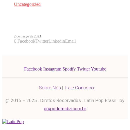
Uncategorized
Laura Pausini anuncia a chegada do
single Un Buon Inizio
2 de março de 2023
0
Facebook
Twitter
Linkedin
Email
Facebook
Instagram
Spotify
Twitter
Youtube
Sobre Nós
|
Fale Conosco
@ 2015 – 2025 . Diretos Reservados . Latin Pop Brasil . by
grupodemidia.com.br