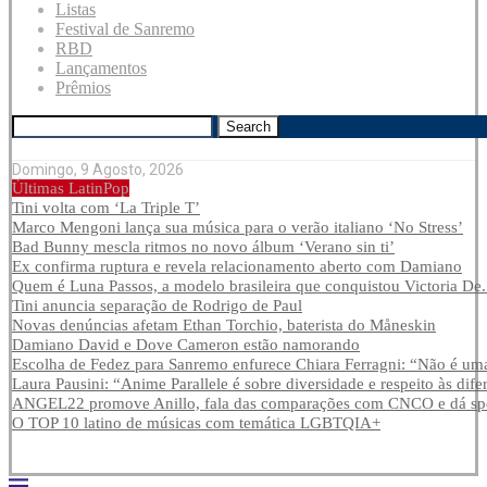
Listas
Festival de Sanremo
RBD
Lançamentos
Prêmios
Search
Domingo, 9 Agosto, 2026
Últimas LatinPop
Tini volta com ‘La Triple T’
Marco Mengoni lança sua música para o verão italiano ‘No Stress’
Bad Bunny mescla ritmos no novo álbum ‘Verano sin ti’
Ex confirma ruptura e revela relacionamento aberto com Damiano
Quem é Luna Passos, a modelo brasileira que conquistou Victoria De.
Tini anuncia separação de Rodrigo de Paul
Novas denúncias afetam Ethan Torchio, baterista do Måneskin
Damiano David e Dove Cameron estão namorando
Escolha de Fedez para Sanremo enfurece Chiara Ferragni: “Não é uma
Laura Pausini: “Anime Parallele é sobre diversidade e respeito às dife
ANGEL22 promove Anillo, fala das comparações com CNCO e dá spoi
O TOP 10 latino de músicas com temática LGBTQIA+