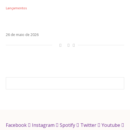
Lançamentos
Top 10 Lançamentos da Semana: Elena Rose,
Manuel Turizo e o retorno de Karol Sevilla
26 de maio de 2026
Facebook
Instagram
Spotify
Twitter
Youtube