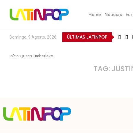
Home
Notícias
Eur
ÚLTIMAS LATINPOP
Domingo, 9 Agosto, 2026
Início
»
Justin Timberlake
TAG:
JUSTI