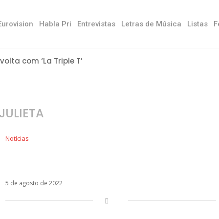
Eurovision
Habla Pri
Entrevistas
Letras de Música
Listas
F
 volta com ‘La Triple T’
JULIETA
Notícias
Paulo Londra lança o aguardado reggaetón
Julieta
5 de agosto de 2022