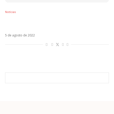
Notícias
Anahi deixa sensível mensagem em
homenagem a Jô Soares
5 de agosto de 2022