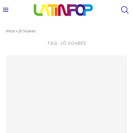
Início
»
Jô Soares
TAG:
JÔ SOARES